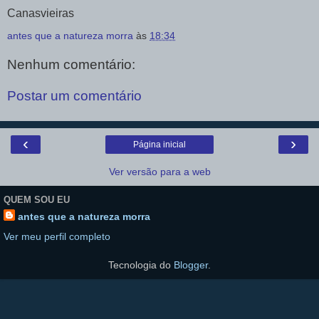
Canasvieiras
antes que a natureza morra
às
18:34
Nenhum comentário:
Postar um comentário
‹
›
Página inicial
Ver versão para a web
QUEM SOU EU
antes que a natureza morra
Ver meu perfil completo
Tecnologia do
Blogger
.