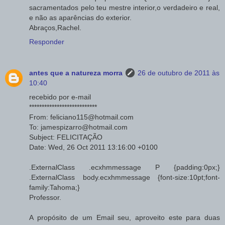
sacramentados pelo teu mestre interior,o verdadeiro e real,
e não as aparências do exterior.
Abraços,Rachel.
Responder
antes que a natureza morra
26 de outubro de 2011 às
10:40
recebido por e-mail
***************************
From: feliciano115@hotmail.com
To: jamespizarro@hotmail.com
Subject: FELICITAÇÃO
Date: Wed, 26 Oct 2011 13:16:00 +0100
.ExternalClass .ecxhmmessage P {padding:0px;}
.ExternalClass body.ecxhmmessage {font-size:10pt;font-
family:Tahoma;}
Professor.
A propósito de um Email seu, aproveito este para duas