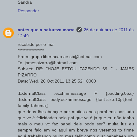
Sandra
Responder
antes que a natureza morra
26 de outubro de 2011 às
12:49
recebido por e-mail
*****************
From: grupo.libertacao.ae.sb@hotmail.com
To: jamespizarro@hotmail.com
Subject: RE: "HOJE ESTOU FAZENDO 69..." - JAMES
PIZARRO
Date: Wed, 26 Oct 2011 13:25:52 +0000
.ExternalClass .ecxhmmessage P {padding:0px;}
.ExternalClass body.ecxhmmessage {font-size:10pt;font-
family:Tahoma;}
que deus lhe abençoe por muitos anos parabens por tudo
que vc é felicidades pelo pai que vc é ja que eu não tenho
mais o meu vc faz papel dele pode ser? muita luz eu
sempre falo em vc aqui em breve nos veremos to firme
aqui trabalhando muito mas feliz como o sr heheheeh um