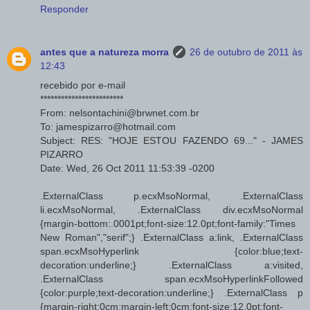
Responder
antes que a natureza morra
26 de outubro de 2011 às
12:43
recebido por e-mail
************************
From: nelsontachini@brwnet.com.br
To: jamespizarro@hotmail.com
Subject: RES: "HOJE ESTOU FAZENDO 69..." - JAMES
PIZARRO
Date: Wed, 26 Oct 2011 11:53:39 -0200
.ExternalClass p.ecxMsoNormal, .ExternalClass
li.ecxMsoNormal, .ExternalClass div.ecxMsoNormal
{margin-bottom:.0001pt;font-size:12.0pt;font-family:"Times
New Roman","serif";} .ExternalClass a:link, .ExternalClass
span.ecxMsoHyperlink {color:blue;text-
decoration:underline;} .ExternalClass a:visited,
.ExternalClass span.ecxMsoHyperlinkFollowed
{color:purple;text-decoration:underline;} .ExternalClass p
{margin-right:0cm;margin-left:0cm;font-size:12.0pt;font-