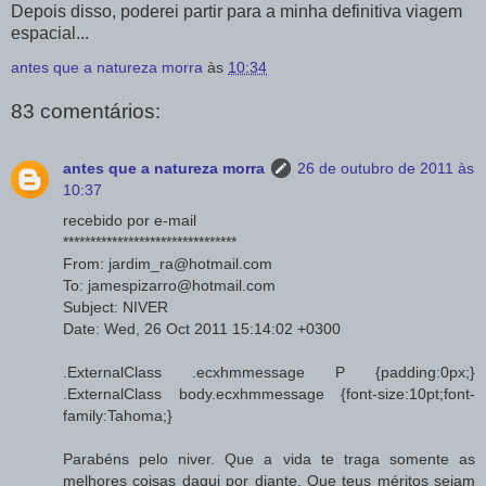
Depois disso, poderei partir para a minha definitiva viagem
espacial...
antes que a natureza morra
às
10:34
83 comentários:
antes que a natureza morra
26 de outubro de 2011 às
10:37
recebido por e-mail
********************************
From: jardim_ra@hotmail.com
To: jamespizarro@hotmail.com
Subject: NIVER
Date: Wed, 26 Oct 2011 15:14:02 +0300
.ExternalClass .ecxhmmessage P {padding:0px;}
.ExternalClass body.ecxhmmessage {font-size:10pt;font-
family:Tahoma;}
Parabéns pelo niver. Que a vida te traga somente as
melhores coisas daqui por diante. Que teus méritos sejam