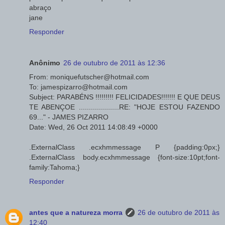
abraço
jane
Responder
Anônimo
26 de outubro de 2011 às 12:36
From: moniquefutscher@hotmail.com
To: jamespizarro@hotmail.com
Subject: PARABÉNS !!!!!!!!! FELICIDADES!!!!!!! E QUE DEUS
TE ABENÇOE ....................RE: "HOJE ESTOU FAZENDO
69..." - JAMES PIZARRO
Date: Wed, 26 Oct 2011 14:08:49 +0000
.ExternalClass .ecxhmmessage P {padding:0px;}
.ExternalClass body.ecxhmmessage {font-size:10pt;font-
family:Tahoma;}
Responder
antes que a natureza morra
26 de outubro de 2011 às
12:40