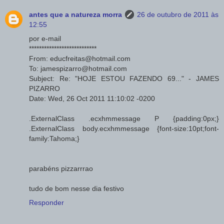
antes que a natureza morra
26 de outubro de 2011 às
12:55
por e-mail
***************************
From: educfreitas@hotmail.com
To: jamespizarro@hotmail.com
Subject: Re: "HOJE ESTOU FAZENDO 69..." - JAMES
PIZARRO
Date: Wed, 26 Oct 2011 11:10:02 -0200
.ExternalClass .ecxhmmessage P {padding:0px;}
.ExternalClass body.ecxhmmessage {font-size:10pt;font-
family:Tahoma;}
parabéns pizzarrrao
tudo de bom nesse dia festivo
Responder