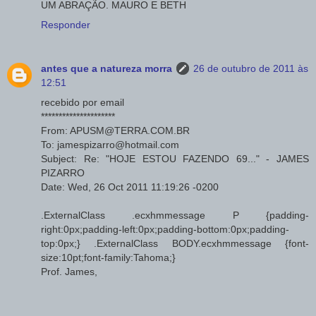
UM ABRAÇÃO. MAURO E BETH
Responder
antes que a natureza morra
26 de outubro de 2011 às
12:51
recebido por email
*********************
From: APUSM@TERRA.COM.BR
To: jamespizarro@hotmail.com
Subject: Re: "HOJE ESTOU FAZENDO 69..." - JAMES
PIZARRO
Date: Wed, 26 Oct 2011 11:19:26 -0200
.ExternalClass .ecxhmmessage P {padding-
right:0px;padding-left:0px;padding-bottom:0px;padding-
top:0px;} .ExternalClass BODY.ecxhmmessage {font-
size:10pt;font-family:Tahoma;}
Prof. James,