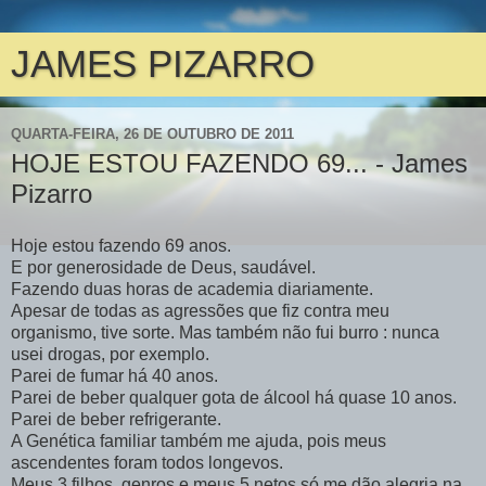
JAMES PIZARRO
QUARTA-FEIRA, 26 DE OUTUBRO DE 2011
HOJE ESTOU FAZENDO 69... - James
Pizarro
Hoje estou fazendo 69 anos.
E por generosidade de Deus, saudável.
Fazendo duas horas de academia diariamente.
Apesar de todas as agressões que fiz contra meu
organismo, tive sorte. Mas também não fui burro : nunca
usei drogas, por exemplo.
Parei de fumar há 40 anos.
Parei de beber qualquer gota de álcool há quase 10 anos.
Parei de beber refrigerante.
A Genética familiar também me ajuda, pois meus
ascendentes foram todos longevos.
Meus 3 filhos, genros e meus 5 netos só me dão alegria na