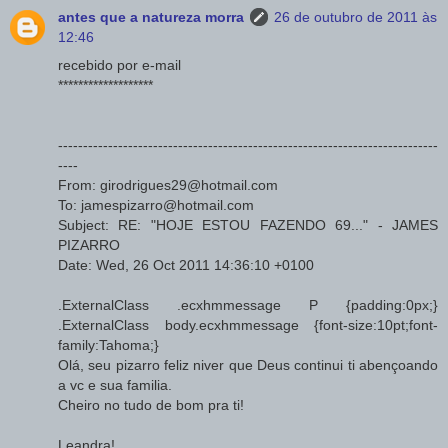
antes que a natureza morra
26 de outubro de 2011 às
12:46
recebido por e-mail
*******************
----------------------------------------------------------------------------
----
From: girodrigues29@hotmail.com
To: jamespizarro@hotmail.com
Subject: RE: "HOJE ESTOU FAZENDO 69..." - JAMES
PIZARRO
Date: Wed, 26 Oct 2011 14:36:10 +0100
.ExternalClass .ecxhmmessage P {padding:0px;}
.ExternalClass body.ecxhmmessage {font-size:10pt;font-
family:Tahoma;}
Olá, seu pizarro feliz niver que Deus continui ti abençoando
a vc e sua familia.
Cheiro no tudo de bom pra ti!
Leandra!