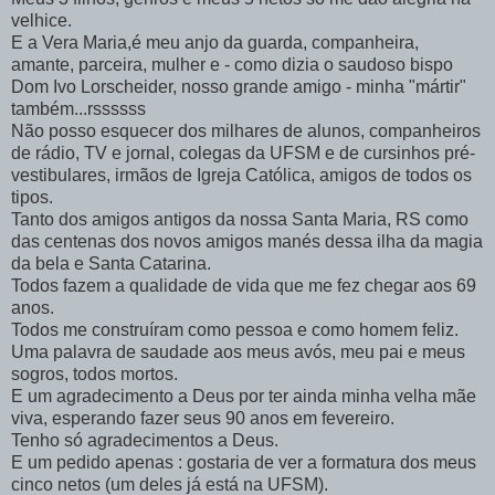
velhice.
E a Vera Maria,é meu anjo da guarda, companheira,
amante, parceira, mulher e - como dizia o saudoso bispo
Dom Ivo Lorscheider, nosso grande amigo - minha "mártir"
também...rssssss
Não posso esquecer dos milhares de alunos, companheiros
de rádio, TV e jornal, colegas da UFSM e de cursinhos pré-
vestibulares, irmãos de Igreja Católica, amigos de todos os
tipos.
Tanto dos amigos antigos da nossa Santa Maria, RS como
das centenas dos novos amigos manés dessa ilha da magia
da bela e Santa Catarina.
Todos fazem a qualidade de vida que me fez chegar aos 69
anos.
Todos me construíram como pessoa e como homem feliz.
Uma palavra de saudade aos meus avós, meu pai e meus
sogros, todos mortos.
E um agradecimento a Deus por ter ainda minha velha mãe
viva, esperando fazer seus 90 anos em fevereiro.
Tenho só agradecimentos a Deus.
E um pedido apenas : gostaria de ver a formatura dos meus
cinco netos (um deles já está na UFSM).