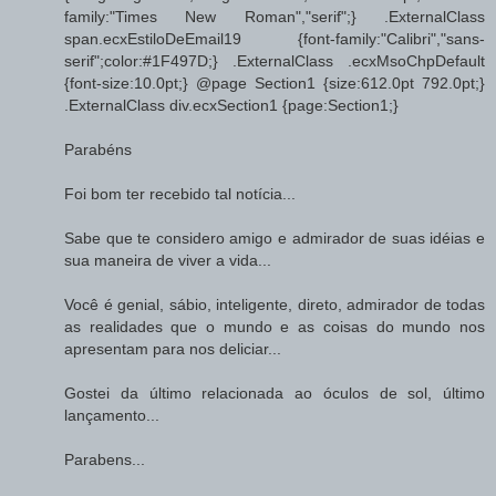
family:"Times New Roman","serif";} .ExternalClass
span.ecxEstiloDeEmail19 {font-family:"Calibri","sans-
serif";color:#1F497D;} .ExternalClass .ecxMsoChpDefault
{font-size:10.0pt;} @page Section1 {size:612.0pt 792.0pt;}
.ExternalClass div.ecxSection1 {page:Section1;}
Parabéns
Foi bom ter recebido tal notícia...
Sabe que te considero amigo e admirador de suas idéias e
sua maneira de viver a vida...
Você é genial, sábio, inteligente, direto, admirador de todas
as realidades que o mundo e as coisas do mundo nos
apresentam para nos deliciar...
Gostei da último relacionada ao óculos de sol, último
lançamento...
Parabens...